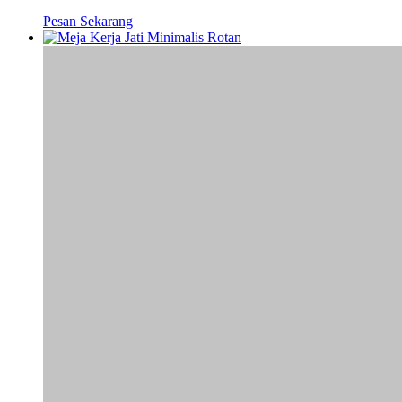
Pesan Sekarang
Furniture Kantor
/
Meja Kantor
/
Product
Meja Kerja Jati Minimalis Rotan
Pesan Sekarang