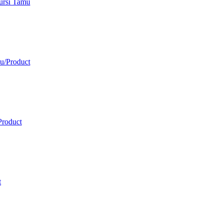
ursi Tamu
u
/
Product
Product
t