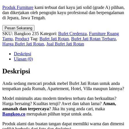
Produk Furniture
kami terbuat dari kayu jati solid (grade A) pilihan,
dan dikerjakan oleh pengrajin kayu profesional dan berpengalaman
di Jepara, Jawa Tengah.
Pesan Sekarang
SKU:
Bangkoo 235
Kategori:
Bufet Credenza
,
Furniture Ruang
Tamu
,
Product
Tag:
Bufet Jati Rotan
,
Bufet Jati Rotan Terbaru
,
Harga Bufet Jati Rotan
,
Jual Bufet Jati Rotan
Deskripsi
Ulasan (0)
Deskripsi
Anda sedang mencari produk mebel Bufet Jati Rotan untuk anda
tempatkan pada Rumah, Apartement, Hotel, Villa maupun lainnya?
Model minimalis atau modern timeless terbaru dan berkualitas?
Harga bersaing? Kualitas teruji? Awet dan tahan lama?
Aman,
amanah dan terpercaya
? Jika itu yang anda cari, maka
Bangkoo.co
merupakan pilihan tepat untuk anda.
Produk alami dan buatan tangan dapat memiliki warna dan dimensi
sedikit berbeda dari foto dan deskripsi.