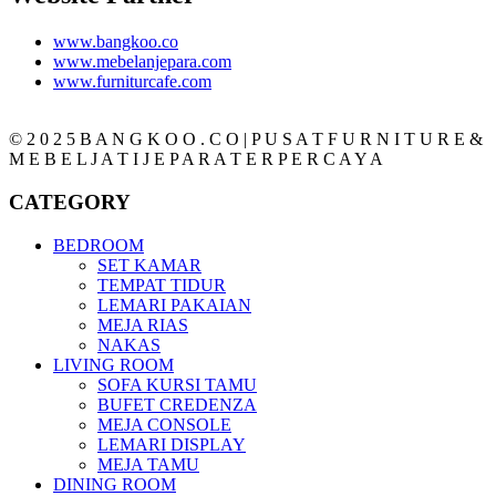
www.bangkoo.co
www.mebelanjepara.com
www.furniturcafe.com
© 2 0 2 5 B A N G K O O . C O | P U S A T F U R N I T U R E &
M E B E L J A T I J E P A R A T E R P E R C A Y A
CATEGORY
BEDROOM
SET KAMAR
TEMPAT TIDUR
LEMARI PAKAIAN
MEJA RIAS
NAKAS
LIVING ROOM
SOFA KURSI TAMU
BUFET CREDENZA
MEJA CONSOLE
LEMARI DISPLAY
MEJA TAMU
DINING ROOM