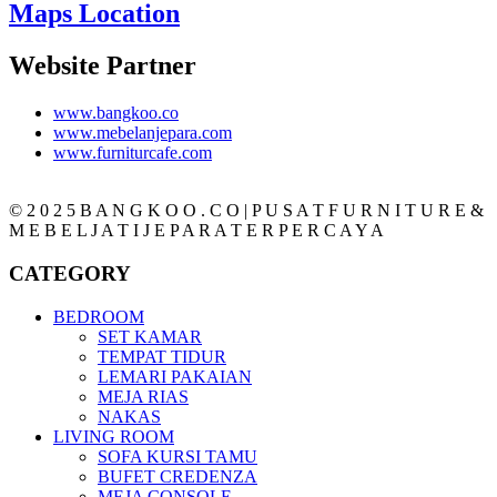
Maps Location
Website Partner
www.bangkoo.co
www.mebelanjepara.com
www.furniturcafe.com
© 2 0 2 5 B A N G K O O . C O | P U S A T F U R N I T U R E &
M E B E L J A T I J E P A R A T E R P E R C A Y A
CATEGORY
BEDROOM
SET KAMAR
TEMPAT TIDUR
LEMARI PAKAIAN
MEJA RIAS
NAKAS
LIVING ROOM
SOFA KURSI TAMU
BUFET CREDENZA
MEJA CONSOLE