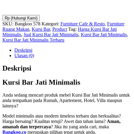
Rp (Hubungi Kami)
SKU:
Bangkoo 578
Kategori:
Furniture Cafe & Resto
,
Furniture
Ruang Makan
,
Kursi Bar
,
Product
Tag:
Harga Kursi Bar Jati
Minimalis
,
Jual Kursi Bar Jati Minimalis
,
Kursi Bar Jati Minimalis
,
Kursi Bar Jati Minimalis Terbaru
Deskripsi
Ulasan (0)
Deskripsi
Kursi Bar Jati Minimalis
Anda sedang mencari produk mebel Kursi Bar Jati Minimalis untuk
anda tempatkan pada Rumah, Apartement, Hotel, Villa maupun
lainnya?
Model minimalis atau modern timeless terbaru dan berkualitas?
Harga bersaing? Kualitas teruji? Awet dan tahan lama?
Aman,
amanah dan terpercaya
? Jika itu yang anda cari, maka
Bangkoo.co
merupakan pilihan tepat untuk anda.