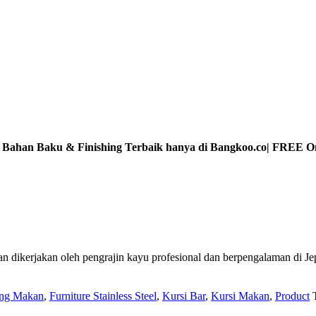
, Bahan Baku & Finishing Terbaik hanya di Bangkoo.co| FREE O
 dan dikerjakan oleh pengrajin kayu profesional dan berpengalaman di J
ang Makan
,
Furniture Stainless Steel
,
Kursi Bar
,
Kursi Makan
,
Product