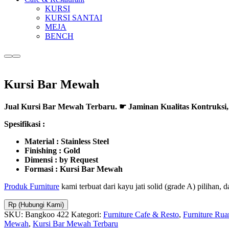
KURSI
KURSI SANTAI
MEJA
BENCH
More
Main
info
menu
Kursi Bar Mewah
Jual Kursi Bar Mewah Terbaru. ☛ Jaminan Kualitas Kontruksi
Spesifikasi :
Material : Stainless Steel
Finishing : Gold
Dimensi : by Request
Formasi : Kursi Bar Mewah
Produk Furniture
kami terbuat dari kayu jati solid (grade A) pilihan,
Rp (Hubungi Kami)
SKU:
Bangkoo 422
Kategori:
Furniture Cafe & Resto
,
Furniture Ru
Mewah
,
Kursi Bar Mewah Terbaru