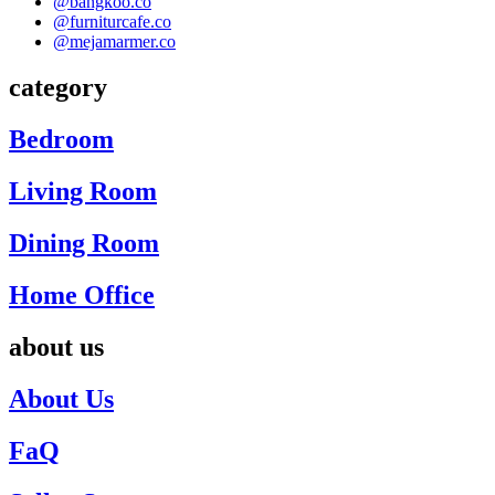
@bangkoo.co
@furniturcafe.co
@mejamarmer.co
category
Bedroom
Living Room
Dining Room
Home Office
about us
About Us
FaQ