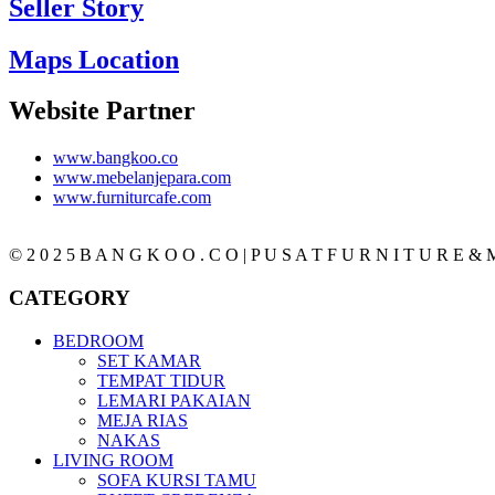
Seller Story
Maps Location
Website Partner
www.bangkoo.co
www.mebelanjepara.com
www.furniturcafe.com
© 2 0 2 5 B A N G K O O . C O | P U S A T F U R N I T U R E & M
CATEGORY
BEDROOM
SET KAMAR
TEMPAT TIDUR
LEMARI PAKAIAN
MEJA RIAS
NAKAS
LIVING ROOM
SOFA KURSI TAMU