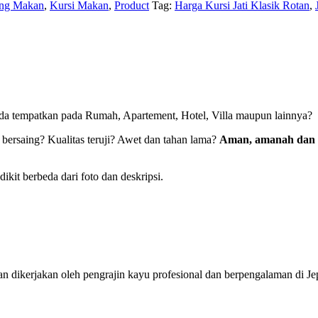
ang Makan
,
Kursi Makan
,
Product
Tag:
Harga Kursi Jati Klasik Rotan
,
da tempatkan pada Rumah, Apartement, Hotel, Villa maupun lainnya?
 bersaing? Kualitas teruji? Awet dan tahan lama?
Aman, amanah dan 
kit berbeda dari foto dan deskripsi.
 dan dikerjakan oleh pengrajin kayu profesional dan berpengalaman di J