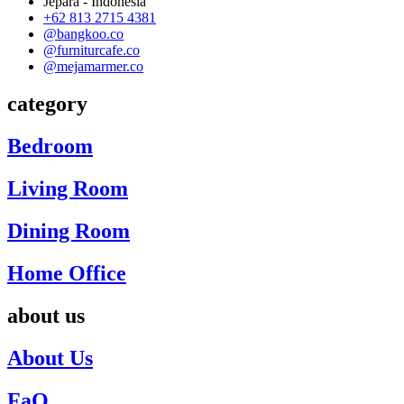
Jepara - Indonesia
+62 813 2715 4381
@bangkoo.co
@furniturcafe.co
@mejamarmer.co
category
Bedroom
Living Room
Dining Room
Home Office
about us
About Us
FaQ