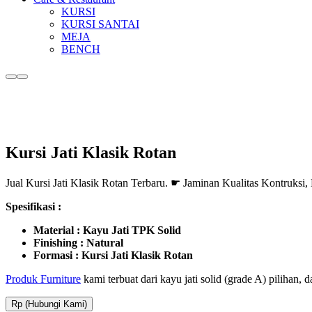
KURSI
KURSI SANTAI
MEJA
BENCH
More
Main
info
menu
Kursi Jati Klasik Rotan
Jual Kursi Jati Klasik Rotan Terbaru. ☛ Jaminan Kualitas Kontruk
Spesifikasi :
Material : Kayu Jati TPK Solid
Finishing : Natural
Formasi : Kursi Jati Klasik Rotan
Produk Furniture
kami terbuat dari kayu jati solid (grade A) pilihan,
Rp (Hubungi Kami)