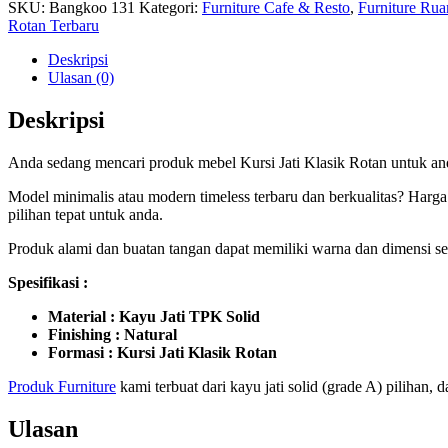
SKU:
Bangkoo 131
Kategori:
Furniture Cafe & Resto
,
Furniture Ru
Rotan Terbaru
Deskripsi
Ulasan (0)
Deskripsi
Anda sedang mencari produk mebel Kursi Jati Klasik Rotan untuk an
Model minimalis atau modern timeless terbaru dan berkualitas? Harga
pilihan tepat untuk anda.
Produk alami dan buatan tangan dapat memiliki warna dan dimensi sedi
Spesifikasi :
Material : Kayu Jati TPK Solid
Finishing : Natural
Formasi : Kursi Jati Klasik Rotan
Produk Furniture
kami terbuat dari kayu jati solid (grade A) pilihan,
Ulasan