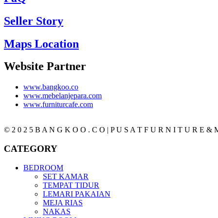
Seller Story
Maps Location
Website Partner
www.bangkoo.co
www.mebelanjepara.com
www.furniturcafe.com
© 2 0 2 5 B A N G K O O . C O | P U S A T F U R N I T U R E & M
CATEGORY
BEDROOM
SET KAMAR
TEMPAT TIDUR
LEMARI PAKAIAN
MEJA RIAS
NAKAS