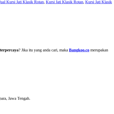
Jual Kursi Jati Klasik Rotan
,
Kursi Jati Klasik Rotan
,
Kursi Jati Klasik
terpercaya
? Jika itu yang anda cari, maka
Bangkoo.co
merupakan
epara, Jawa Tengah.