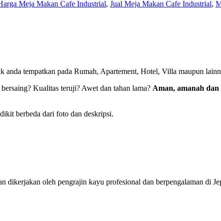
Harga Meja Makan Cafe Industrial
,
Jual Meja Makan Cafe Industrial
,
M
k anda tempatkan pada Rumah, Apartement, Hotel, Villa maupun lain
 bersaing? Kualitas teruji? Awet dan tahan lama?
Aman, amanah dan 
kit berbeda dari foto dan deskripsi.
 dan dikerjakan oleh pengrajin kayu profesional dan berpengalaman di J