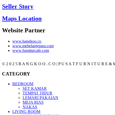
Seller Story
Maps Location
Website Partner
www.bangkoo.co
www.mebelanjepara.com
www.furniturcafe.com
© 2 0 2 5 B A N G K O O . C O | P U S A T F U R N I T U R E & M
CATEGORY
BEDROOM
SET KAMAR
TEMPAT TIDUR
LEMARI PAKAIAN
MEJA RIAS
NAKAS
LIVING ROOM