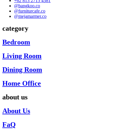
+62 813 2715 4381
@bangkoo.co
@furniturcafe.co
@mejamarmer.co
category
Bedroom
Living Room
Dining Room
Home Office
about us
About Us
FaQ