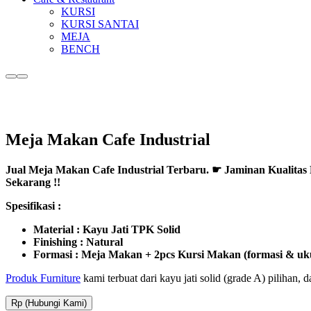
KURSI
KURSI SANTAI
MEJA
BENCH
More
Main
info
menu
Meja Makan Cafe Industrial
Jual Meja Makan Cafe Industrial Terbaru. ☛ Jaminan Kualita
Sekarang !!
Spesifikasi :
Material : Kayu Jati TPK Solid
Finishing : Natural
Formasi : Meja Makan + 2pcs Kursi Makan (formasi & ukur
Produk Furniture
kami terbuat dari kayu jati solid (grade A) pilihan,
Rp (Hubungi Kami)