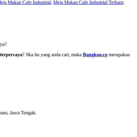
eja Makan Cafe Industrial
,
Meja Makan Cafe Industrial Terbaru
nya?
terpercaya
? Jika itu yang anda cari, maka
Bangkoo.co
merupakan
epara, Jawa Tengah.