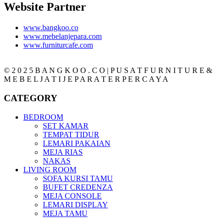
Website Partner
www.bangkoo.co
www.mebelanjepara.com
www.furniturcafe.com
© 2 0 2 5 B A N G K O O . C O | P U S A T F U R N I T U R E &
M E B E L J A T I J E P A R A T E R P E R C A Y A
CATEGORY
BEDROOM
SET KAMAR
TEMPAT TIDUR
LEMARI PAKAIAN
MEJA RIAS
NAKAS
LIVING ROOM
SOFA KURSI TAMU
BUFET CREDENZA
MEJA CONSOLE
LEMARI DISPLAY
MEJA TAMU