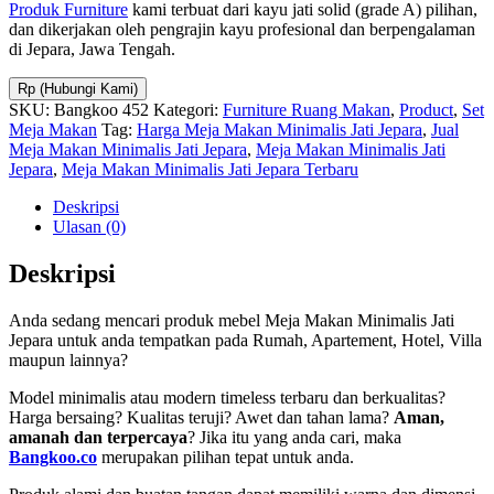
Produk Furniture
kami terbuat dari kayu jati solid (grade A) pilihan,
dan dikerjakan oleh pengrajin kayu profesional dan berpengalaman
di Jepara, Jawa Tengah.
Rp (Hubungi Kami)
SKU:
Bangkoo 452
Kategori:
Furniture Ruang Makan
,
Product
,
Set
Meja Makan
Tag:
Harga Meja Makan Minimalis Jati Jepara
,
Jual
Meja Makan Minimalis Jati Jepara
,
Meja Makan Minimalis Jati
Jepara
,
Meja Makan Minimalis Jati Jepara Terbaru
Deskripsi
Ulasan (0)
Deskripsi
Anda sedang mencari produk mebel Meja Makan Minimalis Jati
Jepara untuk anda tempatkan pada Rumah, Apartement, Hotel, Villa
maupun lainnya?
Model minimalis atau modern timeless terbaru dan berkualitas?
Harga bersaing? Kualitas teruji? Awet dan tahan lama?
Aman,
amanah dan terpercaya
? Jika itu yang anda cari, maka
Bangkoo.co
merupakan pilihan tepat untuk anda.