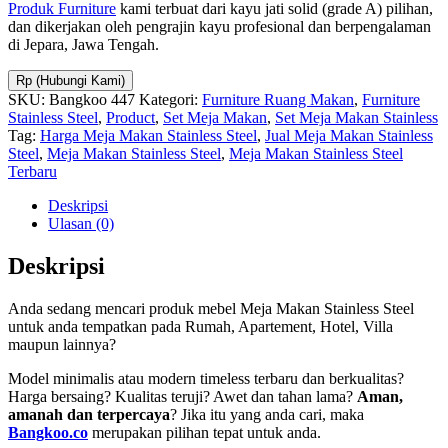
Produk Furniture
kami terbuat dari kayu jati solid (grade A) pilihan,
dan dikerjakan oleh pengrajin kayu profesional dan berpengalaman
di Jepara, Jawa Tengah.
Rp (Hubungi Kami)
SKU:
Bangkoo 447
Kategori:
Furniture Ruang Makan
,
Furniture
Stainless Steel
,
Product
,
Set Meja Makan
,
Set Meja Makan Stainless
Tag:
Harga Meja Makan Stainless Steel
,
Jual Meja Makan Stainless
Steel
,
Meja Makan Stainless Steel
,
Meja Makan Stainless Steel
Terbaru
Deskripsi
Ulasan (0)
Deskripsi
Anda sedang mencari produk mebel Meja Makan Stainless Steel
untuk anda tempatkan pada Rumah, Apartement, Hotel, Villa
maupun lainnya?
Model minimalis atau modern timeless terbaru dan berkualitas?
Harga bersaing? Kualitas teruji? Awet dan tahan lama?
Aman,
amanah dan terpercaya
? Jika itu yang anda cari, maka
Bangkoo.co
merupakan pilihan tepat untuk anda.