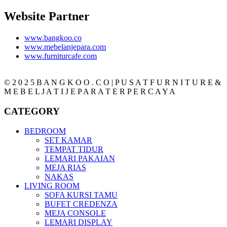
Website Partner
www.bangkoo.co
www.mebelanjepara.com
www.furniturcafe.com
© 2 0 2 5 B A N G K O O . C O | P U S A T F U R N I T U R E &
M E B E L J A T I J E P A R A T E R P E R C A Y A
CATEGORY
BEDROOM
SET KAMAR
TEMPAT TIDUR
LEMARI PAKAIAN
MEJA RIAS
NAKAS
LIVING ROOM
SOFA KURSI TAMU
BUFET CREDENZA
MEJA CONSOLE
LEMARI DISPLAY