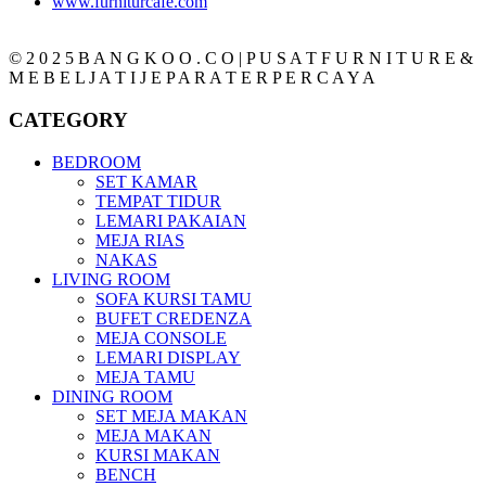
www.furniturcafe.com
© 2 0 2 5 B A N G K O O . C O | P U S A T F U R N I T U R E &
M E B E L J A T I J E P A R A T E R P E R C A Y A
CATEGORY
BEDROOM
SET KAMAR
TEMPAT TIDUR
LEMARI PAKAIAN
MEJA RIAS
NAKAS
LIVING ROOM
SOFA KURSI TAMU
BUFET CREDENZA
MEJA CONSOLE
LEMARI DISPLAY
MEJA TAMU
DINING ROOM
SET MEJA MAKAN
MEJA MAKAN
KURSI MAKAN
BENCH