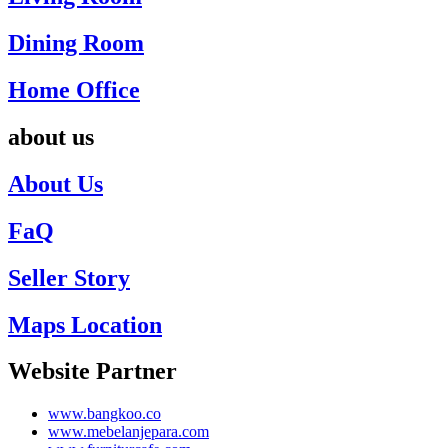
Dining Room
Home Office
about us
About Us
FaQ
Seller Story
Maps Location
Website Partner
www.bangkoo.co
www.mebelanjepara.com