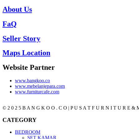
About Us
FaQ
Seller Story
Maps Location
Website Partner
www.bangkoo.co
www.mebelanjepara.com
www.furniturcafe.com
© 2 0 2 5 B A N G K O O . C O | P U S A T F U R N I T U R E & M
CATEGORY
BEDROOM
SET KAMAR