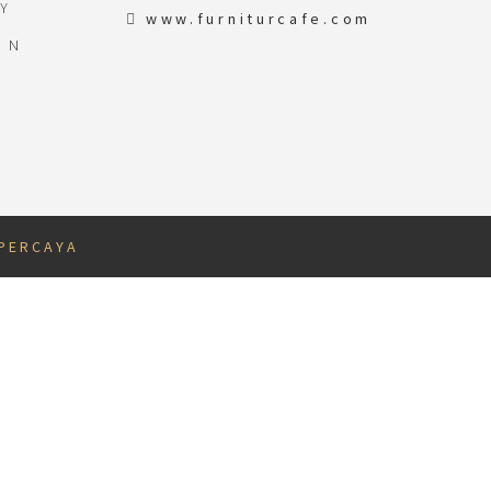
Y
www.furniturcafe.com
ON
 P E R C A Y A