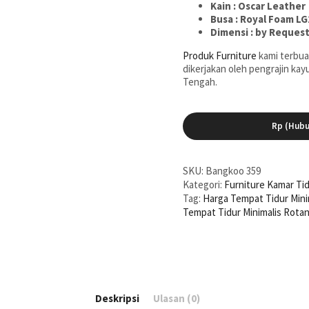
Kain : Oscar Leather
Busa : Royal Foam LG
Dimensi : by Reques
Produk Furniture
kami terbuat 
dikerjakan oleh pengrajin ka
Tengah.
Rp (Hubu
SKU:
Bangkoo 359
Kategori:
Furniture Kamar Ti
Tag:
Harga Tempat Tidur Mini
Tempat Tidur Minimalis Rota
Deskripsi
Ulasan (0)