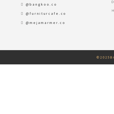
@bangkoo.co
@furniturcafe.co
@mejamarmer.co
© 2 0 2 5 B A