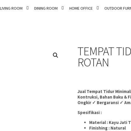
LIVING ROOM
DINING ROOM
HOME OFFICE
OUTDOOR FURN
TEMPAT TI
ROTAN
Jual Tempat Tidur Minimal
Kontruksi, Bahan Baku & F
Ongkir ✓ Bergaransi ✓ Ama
Spesifikasi :
Material : Kayu Jati 
Finishing : Natural