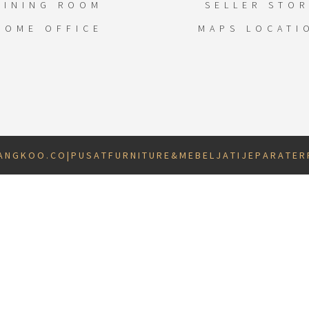
DINING ROOM
SELLER STOR
HOME OFFICE
MAPS LOCATI
 N G K O O . C O | P U S A T F U R N I T U R E & M E B E L J A T I J E P A R A T E R