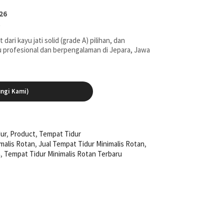
26
t
dari kayu jati solid (grade A) pilihan, dan
yu profesional dan berpengalaman di Jepara, Jawa
ngi Kami)
dur
,
Product
,
Tempat Tidur
malis Rotan
,
Jual Tempat Tidur Minimalis Rotan
,
n
,
Tempat Tidur Minimalis Rotan Terbaru