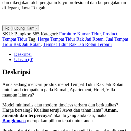
dan dikerjakan oleh pengrajin kayu profesional dan berpengalaman
di Jepara, Jawa Tengah.
Rp (Hubungi Kami)
SKU:
Bangkoo 565
Kategori:
Furniture Kamar Tidur
,
Product
,
Tempat Tidur
Tag:
Harga Tempat Tidur Rak Jati Rotan
,
Jual Tempat
Tidur Rak Jati Rotan
,
Tempat Tidur Rak Jati Rotan Terbaru
Deskripsi
Ulasan (0)
Deskripsi
Anda sedang mencari produk mebel Tempat Tidur Rak Jati Rotan
untuk anda tempatkan pada Rumah, Apartement, Hotel, Villa
maupun lainnya?
Model minimalis atau modern timeless terbaru dan berkualitas?
Harga bersaing? Kualitas teruji? Awet dan tahan lama?
Aman,
amanah dan terpercaya
? Jika itu yang anda cari, maka
Bangkoo.co
merupakan pilihan tepat untuk anda.
Produk alami dan buatan tangan dapat memiliki warna dan dimensi