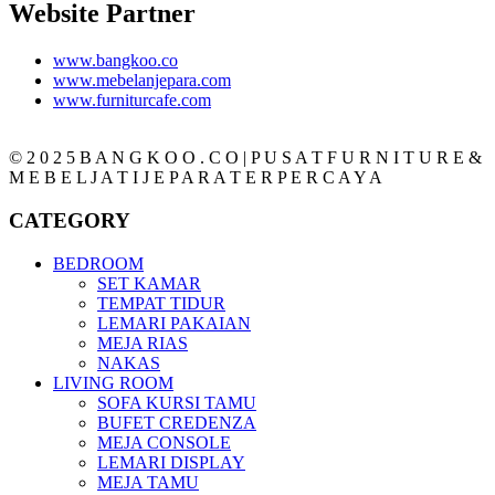
Website Partner
www.bangkoo.co
www.mebelanjepara.com
www.furniturcafe.com
© 2 0 2 5 B A N G K O O . C O | P U S A T F U R N I T U R E &
M E B E L J A T I J E P A R A T E R P E R C A Y A
CATEGORY
BEDROOM
SET KAMAR
TEMPAT TIDUR
LEMARI PAKAIAN
MEJA RIAS
NAKAS
LIVING ROOM
SOFA KURSI TAMU
BUFET CREDENZA
MEJA CONSOLE
LEMARI DISPLAY
MEJA TAMU