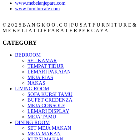
www.mebelanjepara.com
www.furniturcafe.com
© 2 0 2 5 B A N G K O O . C O | P U S A T F U R N I T U R E &
M E B E L J A T I J E P A R A T E R P E R C A Y A
CATEGORY
BEDROOM
SET KAMAR
TEMPAT TIDUR
LEMARI PAKAIAN
MEJA RIAS
NAKAS
LIVING ROOM
SOFA KURSI TAMU
BUFET CREDENZA
MEJA CONSOLE
LEMARI DISPLAY
MEJA TAMU
DINING ROOM
SET MEJA MAKAN
MEJA MAKAN
KURSI MAKAN