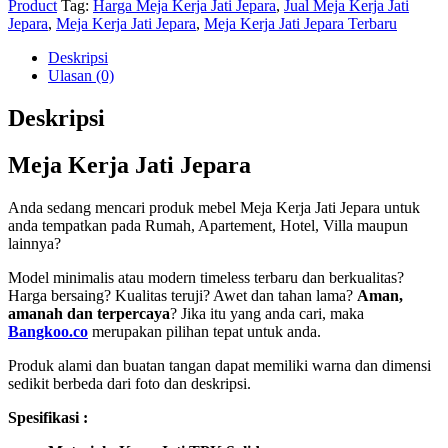
Product
Tag:
Harga Meja Kerja Jati Jepara
,
Jual Meja Kerja Jati
Jepara
,
Meja Kerja Jati Jepara
,
Meja Kerja Jati Jepara Terbaru
Deskripsi
Ulasan (0)
Deskripsi
Meja Kerja Jati Jepara
Anda sedang mencari produk mebel Meja Kerja Jati Jepara untuk
anda tempatkan pada Rumah, Apartement, Hotel, Villa maupun
lainnya?
Model minimalis atau modern timeless terbaru dan berkualitas?
Harga bersaing? Kualitas teruji? Awet dan tahan lama?
Aman,
amanah dan terpercaya
? Jika itu yang anda cari, maka
Bangkoo.co
merupakan pilihan tepat untuk anda.
Produk alami dan buatan tangan dapat memiliki warna dan dimensi
sedikit berbeda dari foto dan deskripsi.
Spesifikasi :